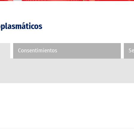
oplasmáticos
Consentimientos
S