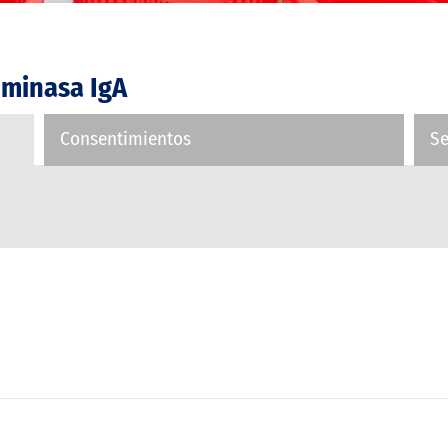
aminasa IgA
Consentimientos
S