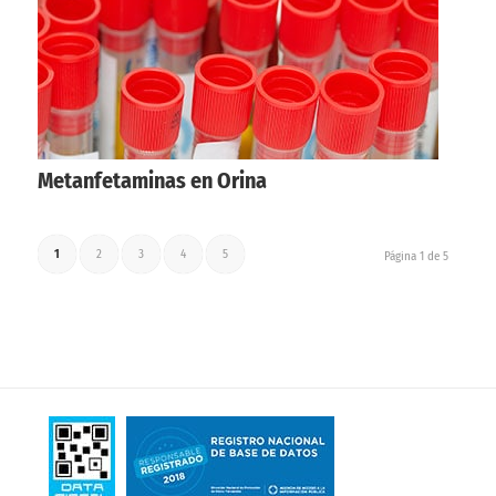
Metanfetaminas en Orina
1
2
3
4
5
Página 1 de 5